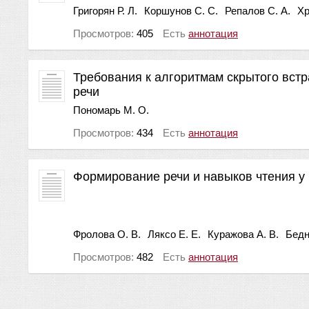
Григорян Р. Л.
Коршунов С. С.
Репалов С. А.
Хр
Просмотров:
405
Есть
аннотация
Требования к алгоритмам скрытого вст
речи
Пономарь М. О.
Просмотров:
434
Есть
аннотация
Формирование речи и навыков чтения у
Фролова О. В.
Ляксо Е. Е.
Куражова А. В.
Бедн
Просмотров:
482
Есть
аннотация