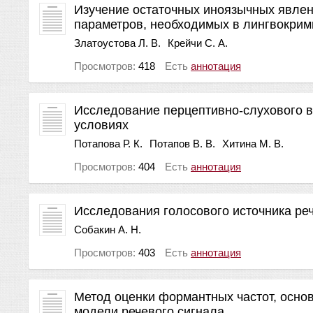
Изучение остаточных иноязычных явлени
параметров, необходимых в лингвокрим
Златоустова Л. В.
Крейчи С. А.
Просмотров:
418
Есть
аннотация
Исследование перцептивно-слухового в
условиях
Потапова Р. К.
Потапов В. В.
Хитина М. В.
Просмотров:
404
Есть
аннотация
Исследования голосового источника ре
Собакин А. Н.
Просмотров:
403
Есть
аннотация
Метод оценки формантных частот, осно
модели речевого сигнала