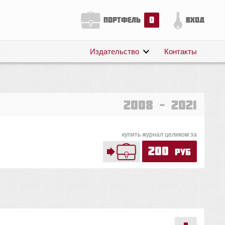
0
портфель
вход
Издательство
Контакты
О нас
Авторам
Поддержка
2008 – 2021
Публикации
купить журнал целиком за
200
руб