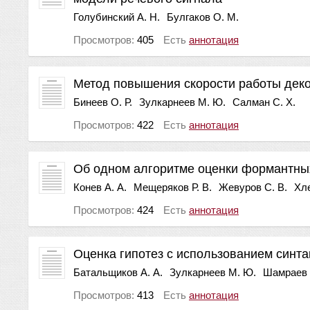
Голубинский А. Н.
Булгаков О. М.
Просмотров:
405
Есть
аннотация
Метод повышения скорости работы деко
Бинеев О. Р.
Зулкарнеев М. Ю.
Салман С. Х.
Просмотров:
422
Есть
аннотация
Об одном алгоритме оценки формантных
Конев А. А.
Мещеряков Р. В.
Жевуров С. В.
Хле
Просмотров:
424
Есть
аннотация
Оценка гипотез с использованием синта
Батальщиков А. А.
Зулкарнеев М. Ю.
Шамраев Н
Просмотров:
413
Есть
аннотация