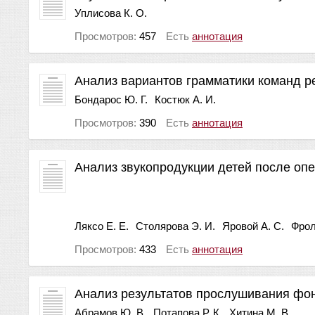
Уплисова К. О.
Просмотров:
457
Есть
аннотация
Анализ вариантов грамматики команд р
Бондарос Ю. Г.
Костюк А. И.
Просмотров:
390
Есть
аннотация
Анализ звукопродукции детей после оп
Ляксо Е. Е.
Столярова Э. И.
Яровой А. С.
Фрол
Просмотров:
433
Есть
аннотация
Анализ результатов прослушивания фон
Абрамов Ю. В.
Потапова Р. К.
Хитина М. В.