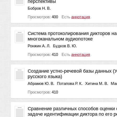
перспективы
Бобров Н. В.
Просмотров:
400
Есть
аннотация
Система протоколирования дикторов на
многоканальном аудиопотоке
Ронжин А. Л.
Будков В. Ю.
Просмотров:
410
Есть
аннотация
Создание устно-речевой базы данных (
русского языка)
Абрамов Ю. В.
Потапова Р. К.
Хитина М. В.
Мас
Просмотров:
410
Сравнение различных способов оценки 
задаче идентификации диктора по его р