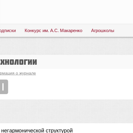
одписки
Конкурс им. А.С. Макаренко
Агрошколы
Русский язык. Литература. Филология. Лингвистика. Методика преподавания. Учебные пособия
ехнологии
рмация о журнале
0
с негармонической структурой