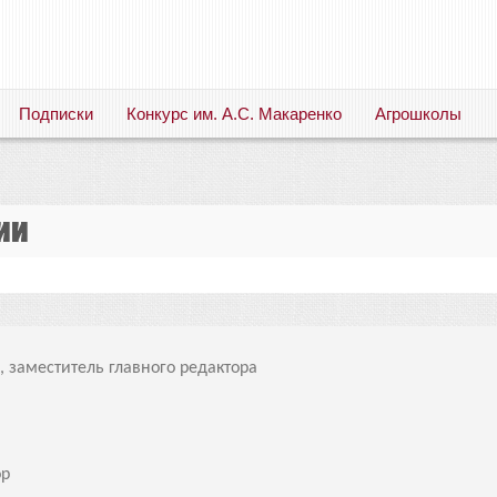
Подписки
Конкурс им. А.С. Макаренко
Агрошколы
Русский язык. Литература. Филология. Лингвистика. Методика преподавания. Учебные пособия
ии
р,
заместитель главного редактора
т
ор