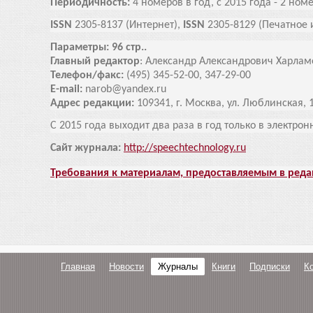
Периодичность:
4 номеров в год, с 2015 года - 2 номе
ISSN
2305-8137 (Интернет),
ISSN
2305-8129 (Печатное 
Параметры: 96 стр..
Главный редактор
: Александр Александрович Харламо
Телефон/факс:
(495) 345-52-00, 347-29-00
E-mail:
narob@yandex.ru
Адрес редакции:
109341, г. Москва, ул. Люблинская, 1
С 2015 года выходит два раза в год только в электро
Сайт журнала:
http://speechtechnology.ru
Требования к материалам, предоставляемым в ред
Главная
Новости
Журналы
Книги
Подписки
К