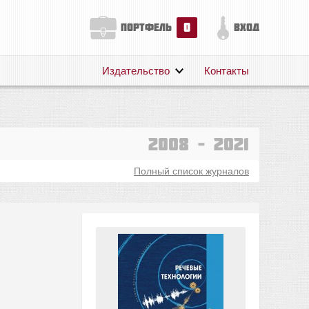
0
портфель
вход
Издательство
Контакты
О нас
Авторам
Поддержка
2008 – 2021
Публикации
Полный список журналов