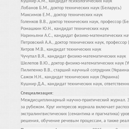
Кушнир А.М., кандидат психологических наук
Лобанов Б.М., доктор технических наук (Беларусь)
Максимов Е.М., доктор технических наук
Голенков В.В., доктор технических наук, профессор (Б
Ромашкин Ю.Н., кандидат технических наук
Нариньяни А.С., кандидат физико-математических на
Петровский А.А., доктор технических наук, профессор 
Хитров М.В., кандидат технических наук
Чучупал В.Я., кандидат физико-математических наук
Шелепов В.Ю., доктор физико-математических наук (У
Пилипенко В.В., старший научный сотрудник (Украина
Сажок Н.Н., кандидат технических наук (Украина)
Кушнир Д.А., кандидат технических наук, ответствен
Специализация:
Междисциплинарный научно-практический журнал. За
за рубежом. Круг интересов журнала включает распо
экстралингвистических (семантика и прагматика) ур
решения, обучение речевым процессам, а также реа