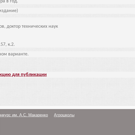
ра в год.
издание)
в, доктор технических наук
57, к.2.
нном варианте.
акцию для публикации
онкурс им. А.С. Макаренко
Агрошколы