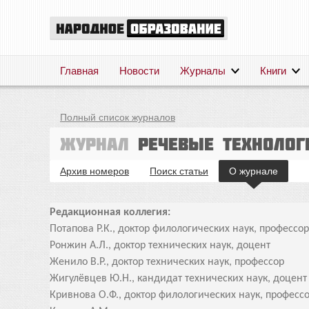
Главная
Новости
Журналы
Книги
Полный список журналов
Журнал
Речевые технолог
Архив номеров
Поиск статьи
О журнале
Редакционная коллегия:
Потапова Р.К., доктор филологических наук, профессо
Ронжин А.Л., доктор технических наук, доцент
Женило В.Р., доктор технических наук, профессор
Жигулёвцев Ю.Н., кандидат технических наук, доцен
Кривнова О.Ф., доктор филологических наук, професс