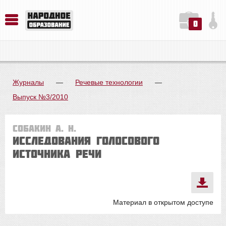
0
История. Обществознание. Методика преподавания. Учебные пособия
Русский язык. Литература. Филология. Лингвистика. Методика преподавания. Учебные пособия
Физика. Химия. Биология. Методика преподавания. Учебные пособия
Журналы
—
Речевые технологии
—
Выпуск №3/2010
Собакин А. Н.
Исследования голосового
источника речи
Материал в открытом доступе