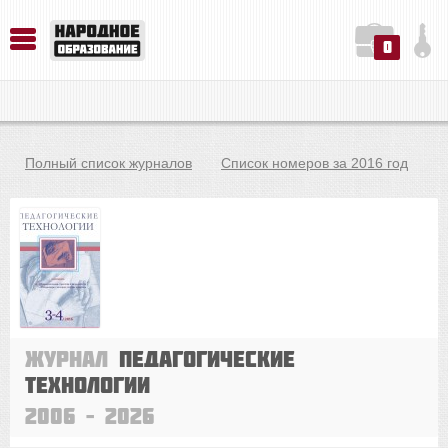
0
История. Обществознание. Методика преподавания. Учебные пособия
Русский язык. Литература. Филология. Лингвистика. Методика преподавания. Учебные пособия
Физика. Химия. Биология. Методика преподавания. Учебные пособия
Полный список журналов
Список номеров за 2016 год
Журнал
Педагогические
технологии
2006 – 2026