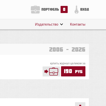
0
портфель
вход
Издательство
Контакты
О нас
Авторам
Поддержка
2006 – 2026
Публикации
купить журнал целиком за
190
руб