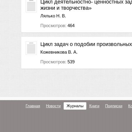
Цикл деятельностно- ценностных за
жизни и творчества»
Лялько Н. В.
Просмотров:
464
Цикл задач о подобии произвольных
Кожевникова В. А.
Просмотров:
539
Главная
Новости
Журналы
Книги
Подписки
К