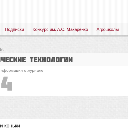
Подписки
Конкурс им. А.С. Макаренко
Агрошколы
Русский язык. Литература. Филология. Лингвистика. Методика преподавания. Учебные пособия
од
ические технологии
нформация о журнале
14
и коньки