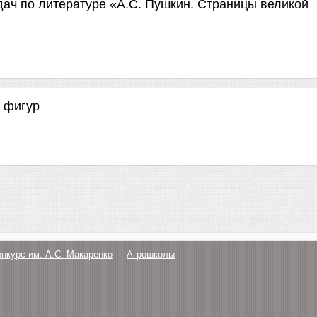
дач по литературе «А.С. Пушкин. Страницы великой
 фигур
онкурс им. А.С. Макаренко
Агрошколы