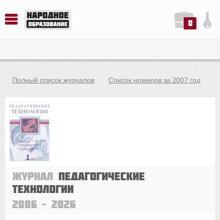
0
История. Обществознание. Методика преподавания. Учебные пособия
Русский язык. Литература. Филология. Лингвистика. Методика преподавания. Учебные пособия
Физика. Химия. Биология. Методика преподавания. Учебные пособия
Полный список журналов
Список номеров за 2007 год
Журнал
Педагогические
технологии
2006 – 2026