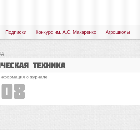
Подписки
Конкурс им. А.С. Макаренко
Агрошколы
Русский язык. Литература. Филология. Лингвистика. Методика преподавания. Учебные пособия
од
ическая техника
нформация о журнале
008