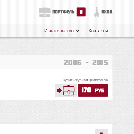
0
портфель
вход
Издательство
Контакты
О нас
Авторам
Поддержка
2006 – 2015
Публикации
купить журнал целиком за
170
руб