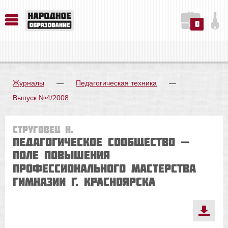
0
История. Обществознание. Методика преподавания. Учебные пособия
Русский язык. Литература. Филология. Лингвистика. Методика преподавания. Учебные пособия
Физика. Химия. Биология. Методика преподавания. Учебные пособия
Журналы
—
Педагогическая техника
—
Выпуск №4/2008
Струговец Н.
Педагогическое сообщество —
поле повышения
профессионального мастерства
гимназии г. Красноярска