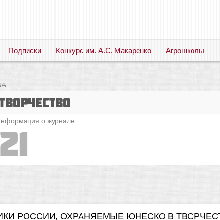
Подписки
Конкурс им. А.С. Макаренко
Агрошколы
Русский язык. Литература. Филология. Лингвистика. Методика преподавания. Учебные пособия
од
творчество
нформация о журнале
21
ИКИ РОССИИ, ОХРАНЯЕМЫЕ ЮНЕСКО В ТВОРЧЕС