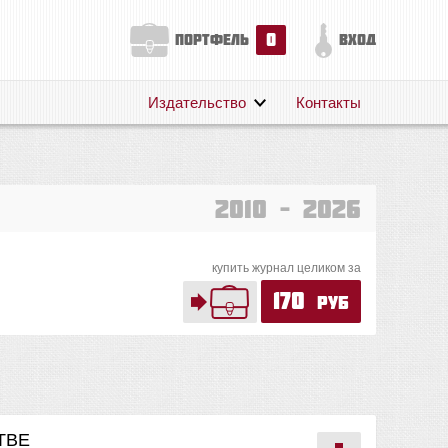
0
портфель
вход
Издательство
Контакты
О нас
Авторам
Поддержка
2010 – 2026
Публикации
купить журнал целиком за
170
руб
ТВЕ