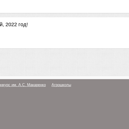
 2022 год!
онкурс им. А.С. Макаренко
Агрошколы