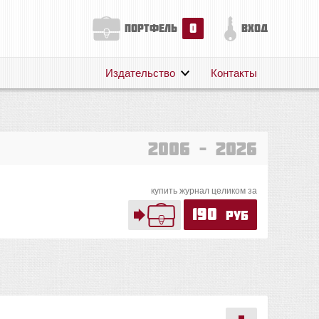
0
портфель
вход
Издательство
Контакты
О нас
Авторам
Поддержка
2006 – 2026
Публикации
купить журнал целиком за
190
руб