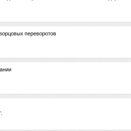
дворцовых переворотов
вании
Г.