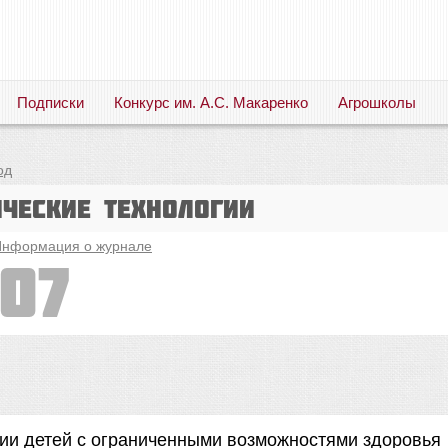
Подписки
Конкурс им. А.С. Макаренко
Агрошколы
Русский язык. Литература. Филология. Лингвистика. Методика преподавания. Учебные пособия
од
ические технологии
нформация о журнале
07
ии детей с ограниченными возможностями здоровья