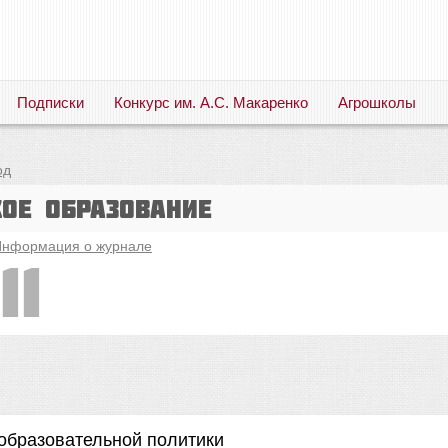
Подписки
Конкурс им. А.С. Макаренко
Агрошколы
Русский язык. Литература. Филология. Лингвистика. Методика преподавания. Учебные пособия
од
кое образование
нформация о журнале
11
 образовательной политики