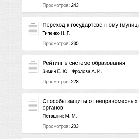
Просмотров:
243
Переход к государтсвенному (муниц
Типенко Н. Г.
Просмотров:
295
Рейтинг в системе образования
Зимин Е. Ю.
Фролова А. И.
Просмотров:
228
Способы защиты от неправомерных
органов
Поташник М. М.
Просмотров:
293