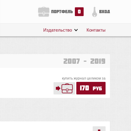
0
портфель
вход
Издательство
Контакты
О нас
Авторам
Поддержка
2007 – 2019
Публикации
купить журнал целиком за
170
руб