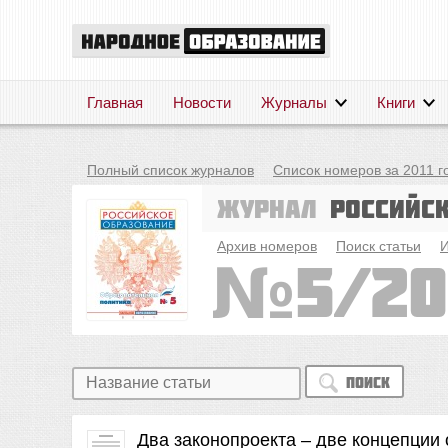
Главная
Новости
Журналы
Книги
Полный список журналов
Список номеров за 2011 г
Журнал
Российс
Архив номеров
Поиск статьи
И
5/20
Поиск
Два законопроекта – две концепции