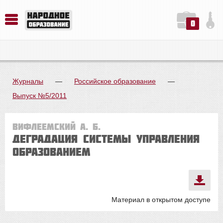
0
История. Обществознание. Методика преподавания. Учебные пособия
Русский язык. Литература. Филология. Лингвистика. Методика преподавания. Учебные пособия
Физика. Химия. Биология. Методика преподавания. Учебные пособия
Журналы
—
Российское образование
—
Выпуск №5/2011
Вифлеемский А. Б.
Деградация системы управления
образованием
Материал в открытом доступе