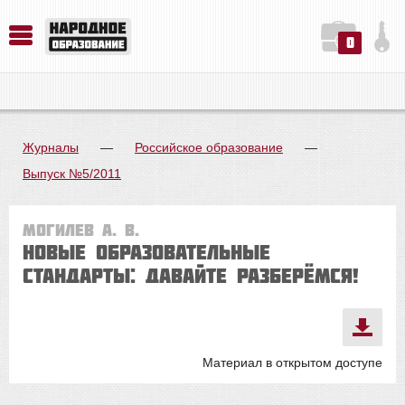
0
История. Обществознание. Методика преподавания. Учебные пособия
Русский язык. Литература. Филология. Лингвистика. Методика преподавания. Учебные пособия
Физика. Химия. Биология. Методика преподавания. Учебные пособия
Журналы
—
Российское образование
—
Выпуск №5/2011
Могилев А. В.
Новые образовательные
стандарты: давайте разберёмся!
Материал в открытом доступе