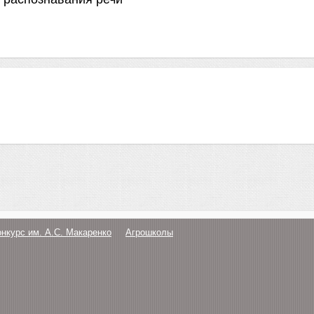
онкурс им. А.С. Макаренко
Агрошколы