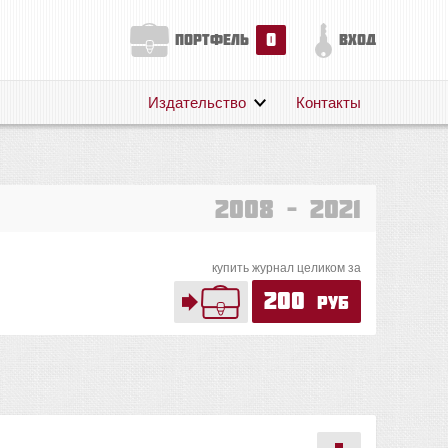
0
портфель
вход
Издательство
Контакты
О нас
Авторам
Поддержка
2008 – 2021
Публикации
купить журнал целиком за
200
руб