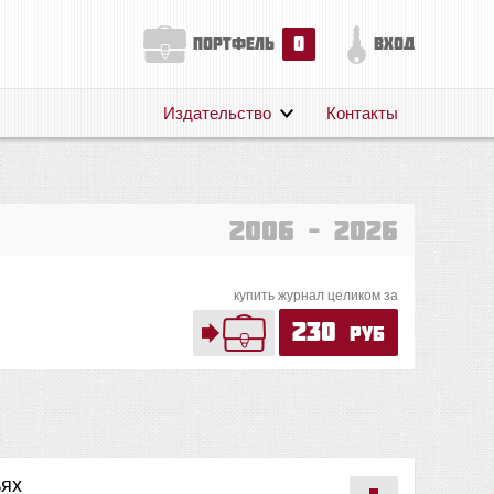
0
портфель
вход
Издательство
Контакты
О нас
Авторам
Поддержка
2006 – 2026
Публикации
купить журнал целиком за
230
руб
ьях