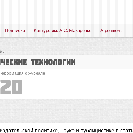
Подписки
Конкурс им. А.С. Макаренко
Агрошколы
Русский язык. Литература. Филология. Лингвистика. Методика преподавания. Учебные пособия
од
ические технологии
нформация о журнале
020
издательской политике, науке и публицистике в стат