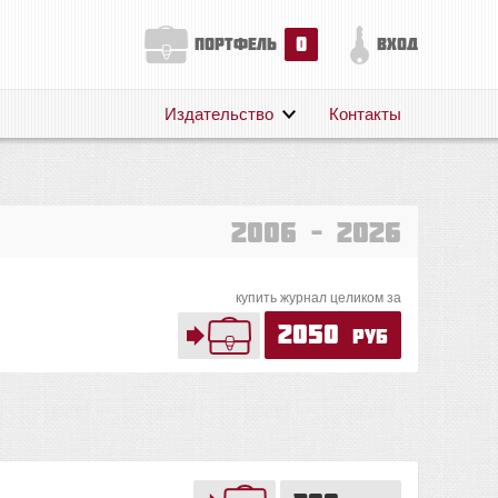
0
портфель
вход
Издательство
Контакты
О нас
Авторам
Поддержка
2006 – 2026
Публикации
купить журнал целиком за
2050
руб