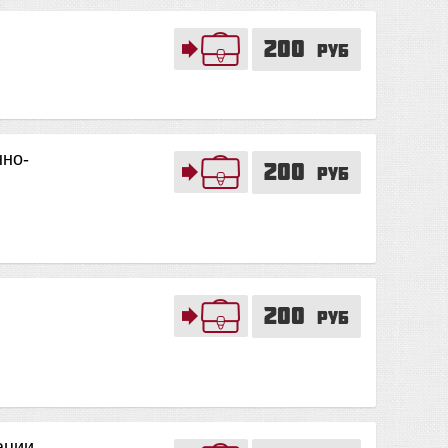
200
руб
нно-
200
руб
200
руб
ации