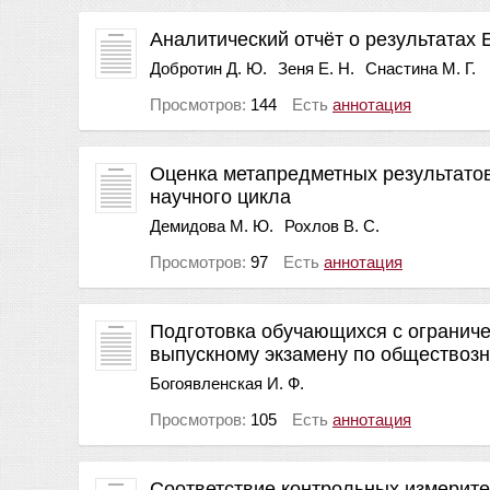
Аналитический отчёт о результатах 
Добротин Д. Ю.
Зеня Е. Н.
Снастина М. Г.
Просмотров:
144
Есть
аннотация
Оценка метапредметных результатов
научного цикла
Демидова М. Ю.
Рохлов В. С.
Просмотров:
97
Есть
аннотация
Подготовка обучающихся с огранич
выпускному экзамену по обществоз
Богоявленская И. Ф.
Просмотров:
105
Есть
аннотация
Соответствие контрольных измерите