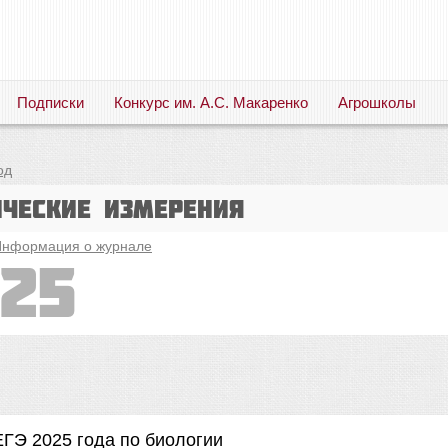
Подписки
Конкурс им. А.С. Макаренко
Агрошколы
Русский язык. Литература. Филология. Лингвистика. Методика преподавания. Учебные пособия
од
ические измерения
нформация о журнале
25
ЕГЭ 2025 года по биологии