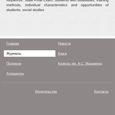
Keywords: State Final Exam, students with disabilities, training
methods, individual characteristics and opportunities of
students, social studies
Главная
Новости
Журналы
Книги
Подписки
Конкурс им. А.С. Макаренко
Агрошколы
Издательство
Контакты
О нас
Авторам
Поддержка
Публикации