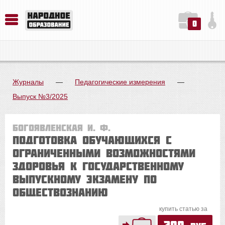
0
История. Обществознание. Методика преподавания. Учебные пособия
Русский язык. Литература. Филология. Лингвистика. Методика преподавания. Учебные пособия
Физика. Химия. Биология. Методика преподавания. Учебные пособия
Журналы
—
Педагогические измерения
—
Выпуск №3/2025
Богоявленская И. Ф.
Подготовка обучающихся с
ограниченными возможностями
здоровья к государственному
выпускному экзамену по
обществознанию
купить статью за