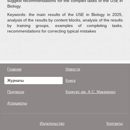
suggest recommendations for the complex tasks of the USE in
Biology.
Keywords: the main results of the USE in Biology in 2025,
analysis of the results by content blocks, analysis of the results
by training groups, examples of completing tasks,
recommendations for correcting typical mistakes
Главная
Новости
Журналы
Книги
Подписки
Конкурс им. А.С. Макаренко
Агрошколы
Издательство
Контакты