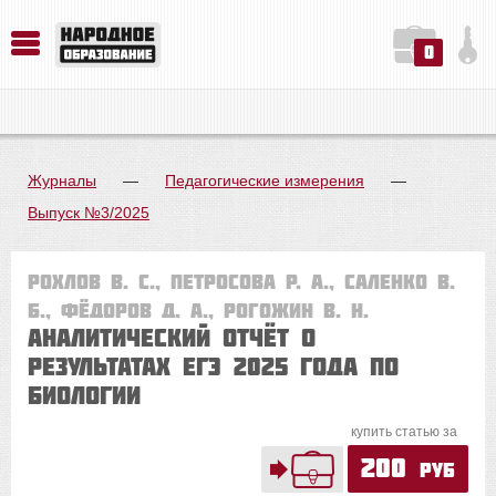
0
История. Обществознание. Методика преподавания. Учебные пособия
Русский язык. Литература. Филология. Лингвистика. Методика преподавания. Учебные пособия
Физика. Химия. Биология. Методика преподавания. Учебные пособия
Журналы
—
Педагогические измерения
—
Выпуск №3/2025
Рохлов В. С., Петросова Р. А., Саленко В.
Б., Фёдоров Д. А., Рогожин В. Н.
Аналитический отчёт о
результатах ЕГЭ 2025 года по
биологии
купить статью за
200
руб