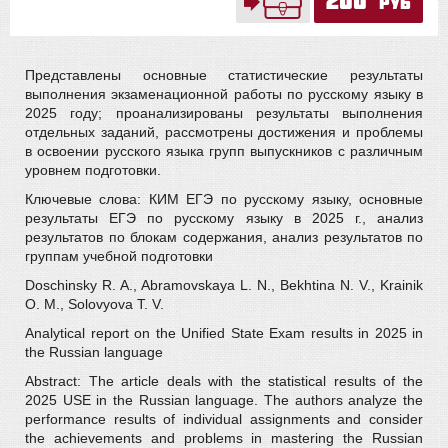
200
руб
Представлены основные статистические результаты
выполнения экзаменационной работы по русскому языку в
2025 году; проанализированы результаты выполнения
отдельных заданий, рассмотрены достижения и проблемы
в освоении русского языка групп выпускников с различным
уровнем подготовки.
Ключевые слова: КИМ ЕГЭ по русскому языку, основные
результаты ЕГЭ по русскому языку в 2025 г., анализ
результатов по блокам содержания, анализ результатов по
группам учебной подготовки
Doschinsky R. A., Abramovskaya L. N., Bekhtina N. V., Krainik
O. M., Solovyova T. V.
Analytical report on the Unified State Exam results in 2025 in
the Russian language
Abstract: The article deals with the statistical results of the
2025 USE in the Russian language. The authors analyze the
performance results of individual assignments and consider
the achievements and problems in mastering the Russian