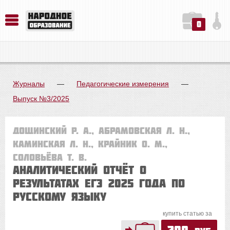
0
История. Обществознание. Методика преподавания. Учебные пособия
Русский язык. Литература. Филология. Лингвистика. Методика преподавания. Учебные пособия
Физика. Химия. Биология. Методика преподавания. Учебные пособия
Журналы
—
Педагогические измерения
—
Выпуск №3/2025
Дощинский Р. А., Абрамовская Л. Н.,
Каминская Л. Н., Крайник О. М.,
Соловьёва Т. В.
Аналитический отчёт о
результатах ЕГЭ 2025 года по
русскому языку
купить статью за