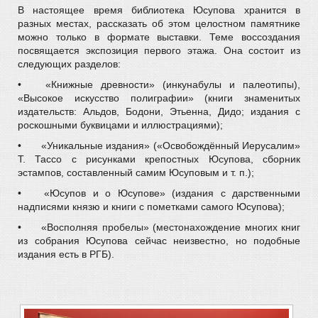
В настоящее время библиотека Юсупова хранится в
разных местах, рассказать об этом целостном памятнике
можно только в формате выставки. Теме воссоздания
посвящается экспозиция первого этажа. Она состоит из
следующих разделов:
•
«Книжные древности» (инкунабулы и палеотипы),
«Высокое искусство полиграфии» (книги знаменитых
издательств: Альдов, Бодони, Этьенна, Дидо; издания с
роскошными буквицами и иллюстрациями);
•
«Уникальные издания» («Освобождённый Иерусалим»
Т. Тассо с рисунками крепостных Юсупова, сборник
эстампов, составленный самим Юсуповым и т. п.);
•
«Юсупов и о Юсупове» (издания с дарственными
надписями князю и книги с пометками самого Юсупова);
•
«Восполняя пробелы» (местонахождение многих книг
из собрания Юсупова сейчас неизвестно, но подобные
издания есть в РГБ).