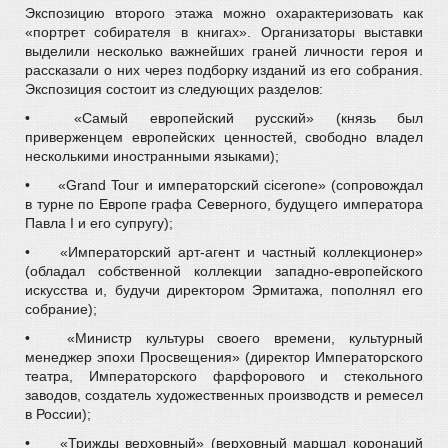
Экспозицию второго этажа можно охарактеризовать как
«портрет собирателя в книгах». Организаторы выставки
выделили несколько важнейших граней личности героя и
рассказали о них через подборку изданий из его собрания.
Экспозиция состоит из следующих разделов:
•
«Самый европейский русский» (князь был
приверженцем европейских ценностей, свободно владел
несколькими иностранными языками);
•
«Grand Tour и императорский cicerone» (сопровождал
в турне по Европе графа Северного, будущего императора
Павла I и его супругу);
•
«Императорский арт-агент и частный коллекционер»
(обладал собственной коллекции западно-европейского
искусства и, будучи директором Эрмитажа, пополнял его
собрание);
•
«Министр культуры своего времени, культурный
менеджер эпохи Просвещения» (директор Императорского
театра, Императорского фарфорового и стекольного
заводов, создатель художественных производств и ремесел
в России);
•
«Трижды верховный» (верховный маршал коронаций