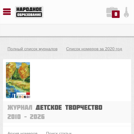
0
История. Обществознание. Методика преподавания. Учебные пособия
Русский язык. Литература. Филология. Лингвистика. Методика преподавания. Учебные пособия
Физика. Химия. Биология. Методика преподавания. Учебные пособия
Полный список журналов
Список номеров за 2020 год
Журнал
Детское творчество
2010 – 2026
Архив номеров
Поиск статьи