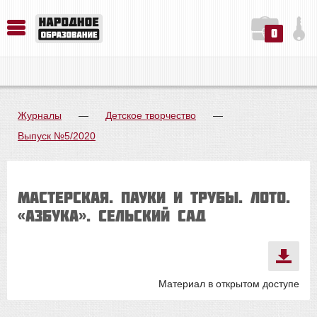
0
История. Обществознание. Методика преподавания. Учебные пособия
Русский язык. Литература. Филология. Лингвистика. Методика преподавания. Учебные пособия
Физика. Химия. Биология. Методика преподавания. Учебные пособия
Журналы
—
Детское творчество
—
Выпуск №5/2020
МАСТЕРСКАЯ. ПАУКИ И ТРУБЫ. ЛОТО.
«АЗБУКА». СЕЛЬСКИЙ САД
Материал в открытом доступе