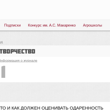
Подписки
Конкурс им. А.С. Макаренко
Агрошколы
Русский язык. Литература. Филология. Лингвистика. Методика преподавания. Учебные пособия
од
творчество
нформация о журнале
1
". КТО И КАК ДОЛЖЕН ОЦЕНИВАТЬ ОДАРЕННОСТЬ