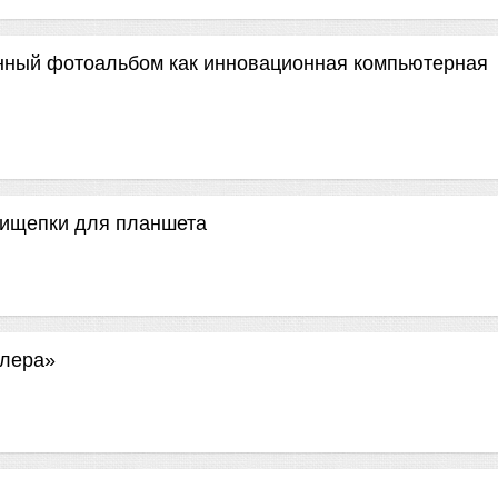
анный фотоальбом как инновационная компьютерная
рищепки для планшета
алера»