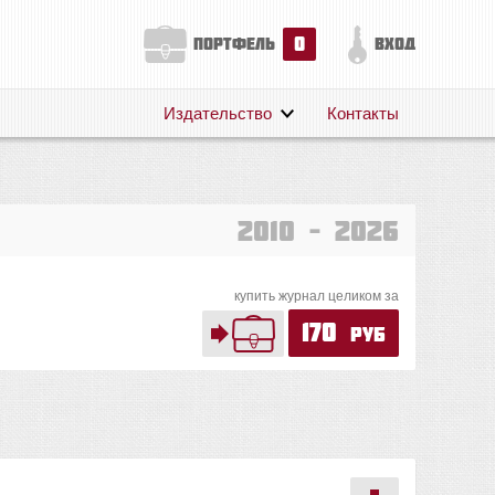
0
портфель
вход
Издательство
Контакты
О нас
Авторам
Поддержка
2010 – 2026
Публикации
купить журнал целиком за
170
руб