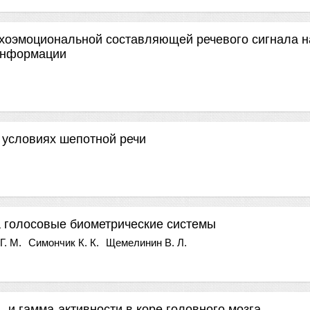
хоэмоциональной составляющей речевого сигнала н
информации
 условиях шепотной речи
а голосовые биометрические системы
Г. М.
Симончик К. К.
Щемелинин В. Л.
- и гамма-активности в коре головного мозга