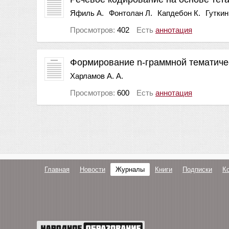
Яфиль А.
Фонтолан Л.
Капдебон К.
Гуткин
Просмотров:
402
Есть
аннотация
Формирование n-граммной тематиче
Харламов А. А.
Просмотров:
600
Есть
аннотация
Главная
Новости
Журналы
Книги
Подписки
К