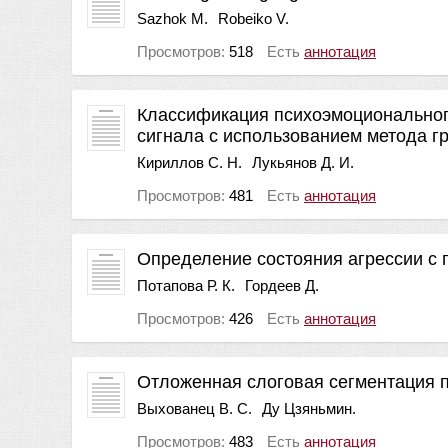
Sazhok М.
Robeiko V.
Просмотров:
518
Есть
аннотация
Классификация психоэмоционального
сигнала с использованием метода г
Кириллов С. Н.
Лукьянов Д. И.
Просмотров:
481
Есть
аннотация
Определение состояния агрессии с
Потапова Р. К.
Гордеев Д.
Просмотров:
426
Есть
аннотация
Отложенная слоговая сегментация п
Выхованец В. С.
Ду Цзяньмин.
Просмотров:
483
Есть
аннотация