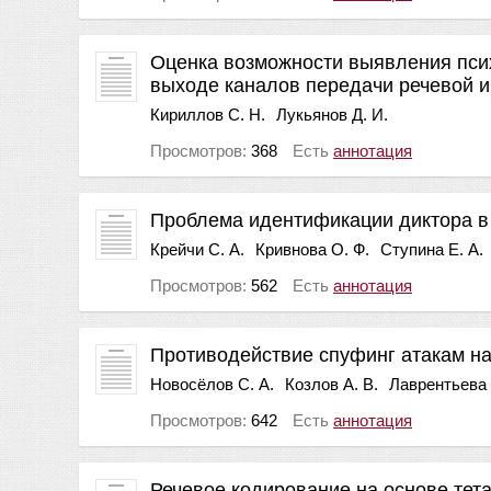
Оценка возможности выявления пси
выходе каналов передачи речевой 
Кириллов С. Н.
Лукьянов Д. И.
Просмотров:
368
Есть
аннотация
Проблема идентификации диктора в
Крейчи С. А.
Кривнова О. Ф.
Ступина Е. А.
Просмотров:
562
Есть
аннотация
Противодействие спуфинг атакам н
Новосёлов С. А.
Козлов А. В.
Лаврентьева 
Просмотров:
642
Есть
аннотация
Речевое кодирование на основе тета