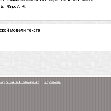
 Б.
Жиро А. -Л.
ской модели текста
онкурс им. А.С. Макаренко
Агрошколы