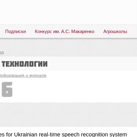
Подписки
Конкурс им. А.С. Макаренко
Агрошколы
Русский язык. Литература. Филология. Лингвистика. Методика преподавания. Учебные пособия
од
 технологии
нформация о журнале
16
res for Ukrainian real-time speech recognition system