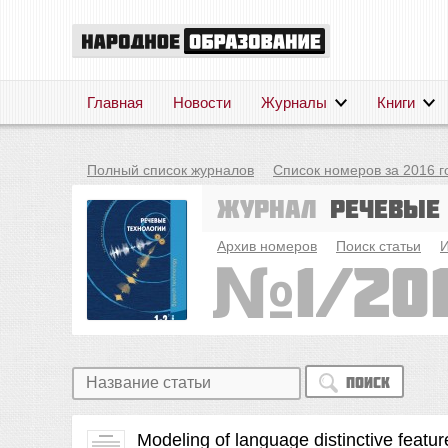
Главная
Новости
Журналы
Книги
Полный список журналов
Список номеров за 2016 г
Журнал
Речевые
Архив номеров
Поиск статьи
И
1/20
Поиск
Modeling of language distinctive featu