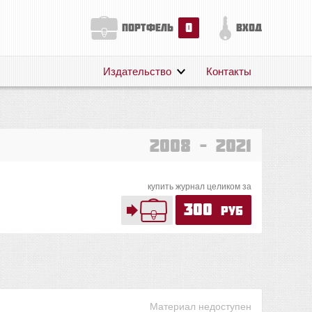
0
портфель
вход
Издательство
Контакты
О нас
Авторам
Поддержка
2008 – 2021
Публикации
купить журнал целиком за
300
руб
Материал недоступен