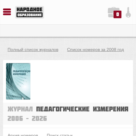
0
История. Обществознание. Методика преподавания. Учебные пособия
Русский язык. Литература. Филология. Лингвистика. Методика преподавания. Учебные пособия
Физика. Химия. Биология. Методика преподавания. Учебные пособия
Полный список журналов
Список номеров за 2008 год
Журнал
Педагогические измерения
2006 – 2026
Архив номеров
Поиск статьи