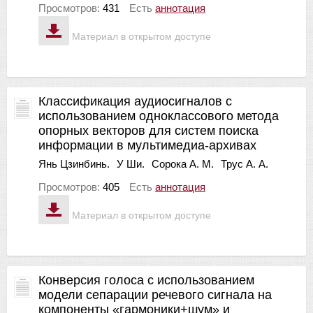
Просмотров:
431
Есть
аннотация
Материал в открытом доступе
Классификация аудиосигналов с
использованием одноклассового метода
опорных векторов для систем поиска
информации в мультимедиа-архивах
Янь Цзинбинь.
У Ши.
Сорока А. М.
Трус А. А.
Просмотров:
405
Есть
аннотация
Материал в открытом доступе
Конверсия голоса с использованием
модели сепарации речевого сигнала на
компоненты «гармоники+шум» и