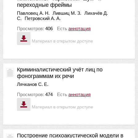
переходные фреймы
Павловец А. Н.
Лившиц М. З.
Лихачёв Д.
С.
Петровский А. А.
Просмотров:
406
Есть
аннотация
Материал в открытом доступе
Криминалистический учёт лиц по
фонограммам их речи
Лячканов С. Е.
Просмотров:
474
Есть
аннотация
Материал в открытом доступе
Построение психоакустической модели в