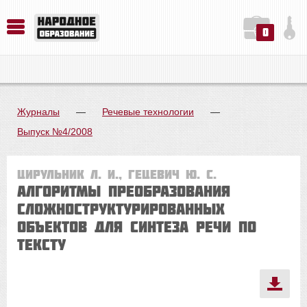
0
История. Обществознание. Методика преподавания. Учебные пособия
Русский язык. Литература. Филология. Лингвистика. Методика преподавания. Учебные пособия
Физика. Химия. Биология. Методика преподавания. Учебные пособия
Журналы
—
Речевые технологии
—
Выпуск №4/2008
Цирульник Л. И., Гецевич Ю. С.
Алгоритмы преобразования
сложноструктурированных
объектов для синтеза речи по
тексту