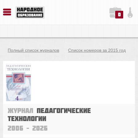
0
История. Обществознание. Методика преподавания. Учебные пособия
Русский язык. Литература. Филология. Лингвистика. Методика преподавания. Учебные пособия
Физика. Химия. Биология. Методика преподавания. Учебные пособия
Полный список журналов
Список номеров за 2015 год
Журнал
Педагогические
технологии
2006 – 2026