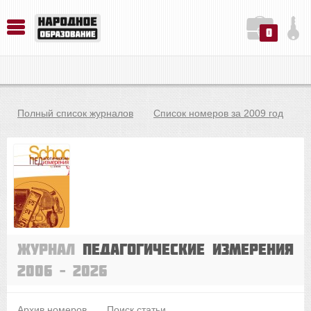
0
История. Обществознание. Методика преподавания. Учебные пособия
Русский язык. Литература. Филология. Лингвистика. Методика преподавания. Учебные пособия
Физика. Химия. Биология. Методика преподавания. Учебные пособия
Полный список журналов
Список номеров за 2009 год
Журнал
Педагогические измерения
2006 – 2026
Архив номеров
Поиск статьи