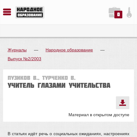
0
История. Обществознание. Методика преподавания. Учебные пособия
Русский язык. Литература. Филология. Лингвистика. Методика преподавания. Учебные пособия
Физика. Химия. Биология. Методика преподавания. Учебные пособия
Журналы
—
Народное образование
—
Выпуск №2/2003
Пузиков В., Турченко В.
УЧИТЕЛЬ ГЛАЗАМИ УЧИТЕЛЬСТВА
Материал в открытом доступе
В статьях идёт речь о социальных ожиданиях, настроениях