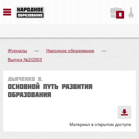
0
История. Обществознание. Методика преподавания. Учебные пособия
Русский язык. Литература. Филология. Лингвистика. Методика преподавания. Учебные пособия
Физика. Химия. Биология. Методика преподавания. Учебные пособия
Журналы
—
Народное образование
—
Выпуск №2/2003
Дьяченко В.
ОСНОВНОЙ ПУТЬ РАЗВИТИЯ
ОБРАЗОВАНИЯ
Материал в открытом доступе