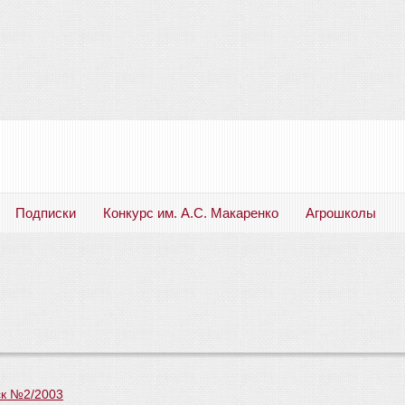
Подписки
Конкурс им. А.С. Макаренко
Агрошколы
Русский язык. Литература. Филология. Лингвистика. Методика преподавания. Учебные пособия
к №2/2003