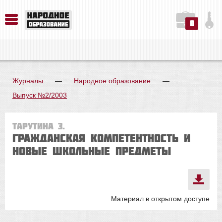
0
История. Обществознание. Методика преподавания. Учебные пособия
Русский язык. Литература. Филология. Лингвистика. Методика преподавания. Учебные пособия
Физика. Химия. Биология. Методика преподавания. Учебные пособия
Журналы
—
Народное образование
—
Выпуск №2/2003
Тарутина З.
ГРАЖДАНСКАЯ КОМПЕТЕНТНОСТЬ И
НОВЫЕ ШКОЛЬНЫЕ ПРЕДМЕТЫ
Материал в открытом доступе