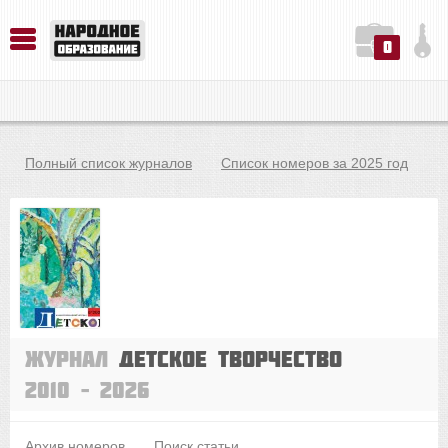
0
История. Обществознание. Методика преподавания. Учебные пособия
Русский язык. Литература. Филология. Лингвистика. Методика преподавания. Учебные пособия
Физика. Химия. Биология. Методика преподавания. Учебные пособия
Полный список журналов
Список номеров за 2025 год
Журнал
Детское творчество
2010 – 2026
Архив номеров
Поиск статьи