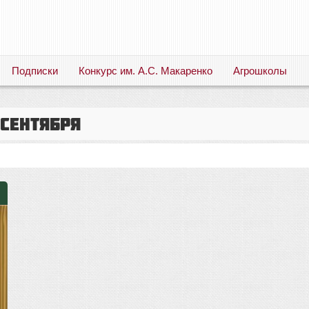
Подписки
Конкурс им. А.С. Макаренко
Агрошколы
Русский язык. Литература. Филология. Лингвистика. Методика преподавания. Учебные пособия
сентября