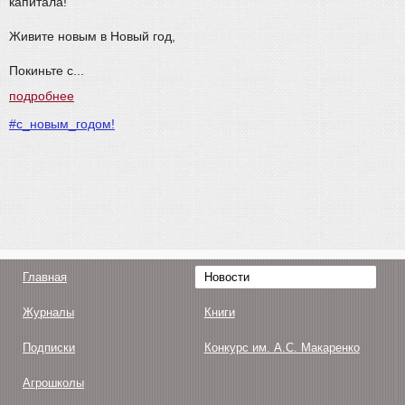
капитала!
Живите новым в Новый год,
Покиньте с...
подробнее
#с_новым_годом!
Главная
Новости
Журналы
Книги
Подписки
Конкурс им. А.С. Макаренко
Агрошколы