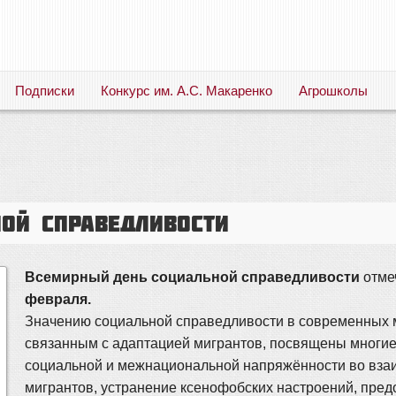
Подписки
Конкурс им. А.С. Макаренко
Агрошколы
Русский язык. Литература. Филология. Лингвистика. Методика преподавания. Учебные пособия
ой справедливости
Всемирный день социальной справедливости
отмеч
февраля.
Значению социальной справедливости в современных 
связанным с адаптацией мигрантов, посвящены многие
социальной и межнациональной напряжённости во вз
мигрантов, устранение ксенофобских настроений, пред