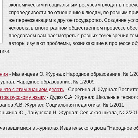
экономическим и социальным ресурсам входят в переч
справедливости по отношению к людям, по разным пр
же переезжающим в другое государство. Создание усло
человека в многогранном общественном процессе обес
предлагаем вам рассмотреть с разных точек зрения те
авторы изучают проблемы, возникающие в процессе об
тики.
ания
- Маланцева О. Журнал: Народное образование, № 1/2
урнал: Народное образование, № 1/2009
и что с этим знанием делать
- Серегина И. Журнал: Воспита
тов русскому языку
- Дудко С.А. Журнал: Школьные технол
ванов А.В. Журнал: Социальная педагогика, № 1/2011
анькина Ю., Лабунская Н. Журнал: Сельская школа, № 2/20
печатавшимися в журналах Издательского дома "Народное о