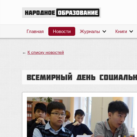
Главная
Новости
Журналы
Книги
←
К списку новостей
Всемирный день социальн