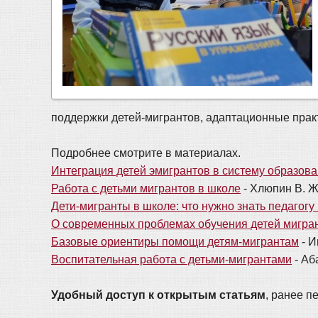
поддержки детей-мигрантов, адаптационные прак
Подробнее смотрите в материалах.
Интеграция детей эмигрантов в систему образов
Работа с детьми мигрантов в школе
- Хлюпин В. Ж
Дети-мигранты в школе: что нужно знать педагогу 
О современных проблемах обучения детей мигран
Базовые ориентиры помощи детям-мигрантам
- И
Воспитательная работа с детьми-мигрантами
- Аб
Удобный доступ к открытым статьям
, ранее 