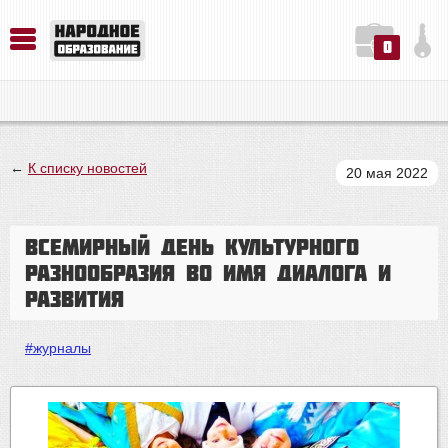
0
История. Обществознание. Методика преподавания. Учебные пособия
Русский язык. Литература. Филология. Лингвистика. Методика преподавания. Учебные пособия
Физика. Химия. Биология. Методика преподавания. Учебные пособия
←
К списку новостей
20 мая 2022
Всемирный день культурного
разнообразия во имя диалога и
развития
#журналы