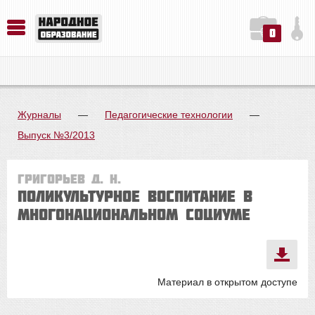
0
История. Обществознание. Методика преподавания. Учебные пособия
Русский язык. Литература. Филология. Лингвистика. Методика преподавания. Учебные пособия
Физика. Химия. Биология. Методика преподавания. Учебные пособия
Журналы
—
Педагогические технологии
—
Выпуск №3/2013
Григорьев Д. Н.
Поликультурное воспитание в
многонациональном социуме
Материал в открытом доступе