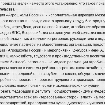
 представителей - вместо этого установлено, что такое пр
тельства.
ция «Агрошколы России», и исполнительная дирекция Меж
ого воспитания, рождающего привычку к труду благородную
 себе», через Дело, дело на своей земле, агробизнес-обр
ъездов ВПС, Всероссийских съездов учителей сельских школ
ьной власти, так и коллеги из регионов, руководители и п
социальные партнёры из общественных организаций, предст
ии «Агрошколы России» и мероприятий Конкурса имени А. 
тия школ-хозяйств, трудового и производственного воспита
телями бизнеса), региональные модели реализации агробизн
росы оценки и системы рейтинга агрошкол школ-хозяйств, 
ования, передовой опыт зарубежных коллег, обсудить клю
гробизнес-проектов и проектов трудового и производствен
 условиях новой политической и экономической ситуации.
овета Федерации и депутаты Государственной Думы Федер
едставители всех заинтересованных сторон (власти на ме
хозпредприятий, преподаватели вузов, директора и учител