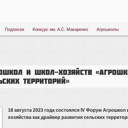
Подписки
Конкурс им. А.С. Макаренко
Агрошколы
Русский язык. Литература. Филология. Лингвистика. Методика преподавания. Учебные пособия
ошкол и школ-хозяйств «Агрош
ьских территорий»
18 августа 2023 года состоялся IV Форум Агрошкол
хозяйства как драйвер развития сельских террито