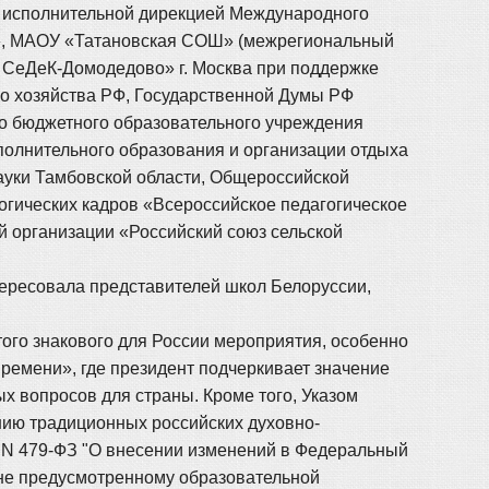
 исполнительной дирекцией Международного
», МАОУ «Татановская СОШ» (межрегиональный
 СеДеК-Домодедово» г. Москва при поддержке
о хозяйства РФ, Государственной Думы РФ
го бюджетного образовательного учреждения
олнительного образования и организации отдыха
ауки Тамбовской области, Общероссийской
огических кадров «Всероссийское педагогическое
 организации «Российский союз сельской
тересовала представителей школ Белоруссии,
ого знакового для России мероприятия, особенно
ремени», где президент подчеркивает значение
 вопросов для страны. Кроме того, Указом
нию традиционных российских духовно-
23 N 479-ФЗ "О внесении изменений в Федеральный
, не предусмотренному образовательной