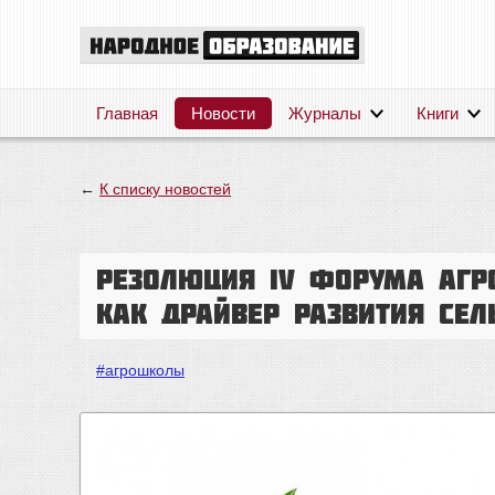
Главная
Новости
Журналы
Книги
←
К списку новостей
Резолюция IV Форума агр
как драйвер развития сел
#агрошколы