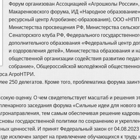
Форум организован Ассоциацией «Агрошколы России»,
Макаренковского форума, ИД «Народное образование
ресурсный центр Агробизнес-образования), ООО «НПП
Министерства просвещения РФ, Министерства сельског
Сенаторского клуба РФ, Федерального государственно
дополнительного образования «Федеральный центр доп
и оздоровления детей», Министерства образования и н
общественной организации содействия развитию педаг
собрание», Общероссийской молодёжной общественной
урса АгроНТРИ.
лее 250 делегатов. Кроме того, проблематика форума заин
окую оценку. О чем свидетельствует масштаб и решения эт
 пленарного заседания форума «Сильные идеи для нового в
агронаправления, тем самым обеспечивая решение кадровых
сновы государственной политики по сохранению и укрепле
овных ценностей. И принят Федеральный закон от 04.08.20
 где исключен запрет на привлечение обучающихся к труду