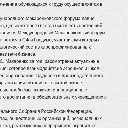
ивлечение обучающихся к труду осуществляется в
дународного Макаренковского форума давно
, целью которого всегда был и есть настоящий
азования и: Международный Макаренковский форум,
, встреч в СФ и Госдуме, участниками которых
едагогический состав агропрофилированных
авители бизнеса.
С. Макаренко за год, рассмотрены актуальные
ния: сетевое взаимодействие агрошкол и школ-
ес-образования, трудового и производственного
организации питания в сельской школе,
чевые проблемы, включая инновационные
ного воспитания в образовательных учреждениях с
ального Собрания Российской Федерации,
стах, общественных организаций, региональных
я школ, реализующих непрерывное агробизнес-