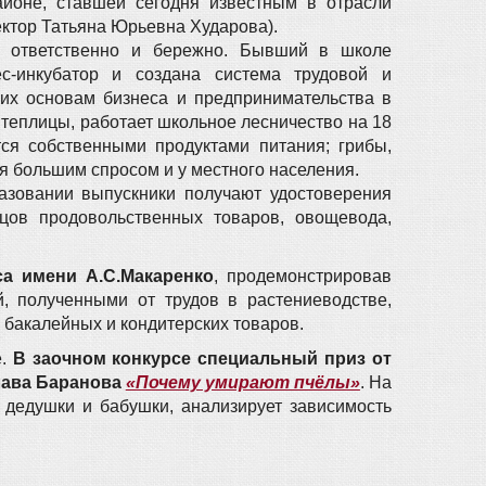
йоне, ставшей сегодня известным в отрасли
ктор Татьяна Юрьевна Хударова).
и ответственно и бережно. Бывший в школе
с-инкубатор и создана система трудовой и
 их основам бизнеса и предпринимательства в
 теплицы, работает школьное лесничество на 18
тся собственными продуктами питания; грибы,
я большим спросом и у местного населения.
азовании выпускники получают удостоверения
вцов продовольственных товаров, овощевода,
са имени А.С.Макаренко
, продемонстрировав
, полученными от трудов в растениеводстве,
 бакалейных и кондитерских товаров.
е.
В заочном конкурсе специальный приз от
лава Баранова
«Почему умирают пчёлы»
. На
 дедушки и бабушки, анализирует зависимость