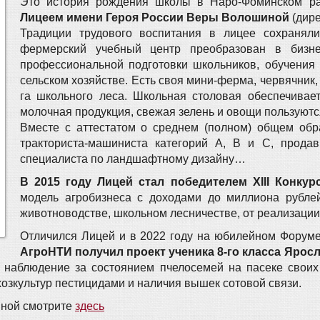
Это история рождения школы в Наро-Фоминском ра
Лицеем имени Героя России Веры Волошиной
(дире
Традиции трудового воспитания в лицее сохранял
фермерский учебный центр преобразован в бизне
профессиональной подготовки школьников, обучения
сельском хозяйстве. Есть своя мини-ферма, червячник,
га школьного леса. Школьная столовая обеспечивае
молочная продукция, свежая зелень и овощи пользуютс
Вместе с аттестатом о среднем (полном) общем обр
тракториста-машиниста категорий А, В и С, прода
специалиста по ландшафтному дизайну…
В 2015 году Лицей стал победителем XIII Конкур
модель агробизнеса с доходами до миллиона рублей
животноводстве, школьном лесничестве, от реализации
Отличился Лицей и в 2022 году на юбилейном Форум
АгроНТИ получил проект ученика 8-го класса Ярос
 наблюдение за состоянием пчелосемей на пасеке своих
озкультур пестицидами и наличия вышек сотовой связи.
иной смотрите
здесь