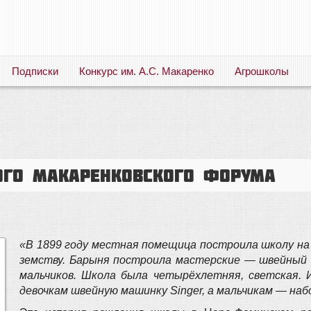
Подписки
Конкурс им. А.С. Макаренко
Агрошколы
Русский язык. Литература. Филология. Лингвистика. Методика преподавания. Учебные пособия
ого Макаренковского форума
«В 1899 году местная помещица построила школу на 
земству. Барыня построила мастерские — швейный 
мальчиков. Школа была четырёхлетняя, светская. 
девочкам швейную машинку Singer, а мальчикам — н