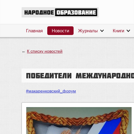
Главная
Новости
Журналы
Книги
←
К списку новостей
Победители Международн
#макаренковский_форум