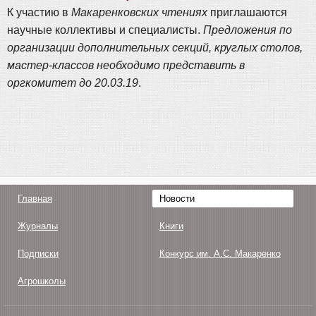
К участию в
Макаренковских чтениях
приглашаются
научные коллективы и специалисты.
Предложения по
организации дополнительных секций, круглых столов,
мастер-классов необходимо представить в
оргкомитет до 20.03.19
.
Главная
Новости
Журналы
Книги
Подписки
Конкурс им. А.С. Макаренко
Агрошколы