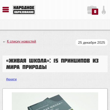
0
История. Обществознание. Методика преподавания. Учебные пособия
Русский язык. Литература. Филология. Лингвистика. Методика преподавания. Учебные пособия
Физика. Химия. Биология. Методика преподавания. Учебные пособия
←
К списку новостей
25 декабря 2025
«Живая школа»: 15 принципов из
мира природы
#книги