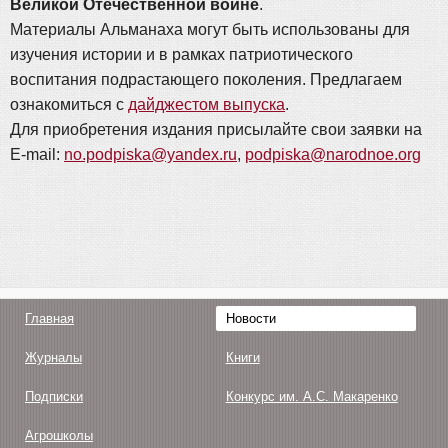
Великой Отечественной войне
.
Материалы Альманаха могут быть использованы для
изучения истории и в рамках патриотического
воспитания подрастающего поколения. Предлагаем
ознакомиться с
дайджестом выпуска
.
Для приобретения издания присылайте свои заявки на
E-mail:
no.podpiska@yandex.ru
,
podpiska@narodnoe.org
Главная
Новости
Журналы
Книги
Подписки
Конкурс им. А.С. Макаренко
Агрошколы