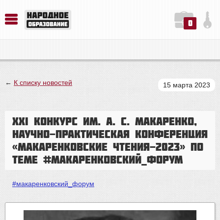
0
История. Обществознание. Методика преподавания. Учебные пособия
Русский язык. Литература. Филология. Лингвистика. Методика преподавания. Учебные пособия
Физика. Химия. Биология. Методика преподавания. Учебные пособия
←
К списку новостей
15 марта 2023
XXI конкурс им. А. С. Макаренко,
научно-практическая конференция
«Макаренковские чтения-2023» по
теме #макаренковский_форум
#макаренковский_форум