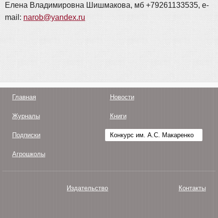
Елена Владимировна Шишмакова, мб +79261133535, e-
mail:
narob@yandex.ru
Главная
Новости
Журналы
Книги
Подписки
Конкурс им. А.С. Макаренко
Агрошколы
Издательство
Контакты
О нас
Авторам