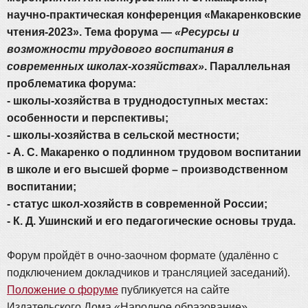
научно-практическая конференция «Макаренковские
чтения-2023». Тема форума —
«Ресурсы и
возможности трудового воспитания в
современных школах-хозяйствах»
. Параллельная
проблематика форума:
- школы-хозяйства в труднодоступных местах:
особенности и перспективы;
- школы-хозяйства в сельской местности;
- А. С. Макаренко о подлинном трудовом воспитании
в школе и его высшей форме – производственном
воспитании;
- статус школ-хозяйств в современной России;
- К. Д. Ушинский и его педагогические основы труда.
Форум пройдёт в очно-заочном формате (удалённо с
подключением докладчиков и трансляцией заседаний).
Положение о форуме
публикуется на сайте
Издательского Дома «Народное образование»