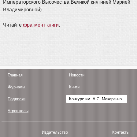
Императорского Высочества Великой княгиней Марией
Владимировной).
Читайте
фрагмент книги
.
Главная
Новости
Журналы
Книги
Подписки
Конкурс им. А.С. Макаренко
Агрошколы
Издательство
Контакты