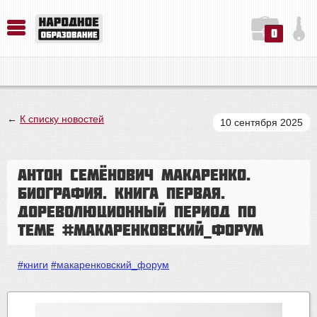
0
История. Обществознание. Методика преподавания. Учебные пособия
Русский язык. Литература. Филология. Лингвистика. Методика преподавания. Учебные пособия
Физика. Химия. Биология. Методика преподавания. Учебные пособия
←
К списку новостей
10 сентября 2025
Антон Семёнович Макаренко.
Биография. Книга первая.
Дореволюционный период по
теме #макаренковский_форум
#книги
#макаренковский_форум