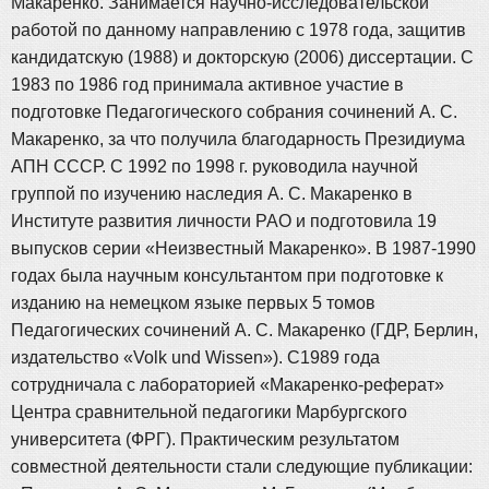
Макаренко. Занимается научно-исследовательской
работой по данному направлению с 1978 года, защитив
кандидатскую (1988) и докторскую (2006) диссертации. С
1983 по 1986 год принимала активное участие в
подготовке Педагогического собрания сочинений А. С.
Макаренко, за что получила благодарность Президиума
АПН СССР. С 1992 по 1998 г. руководила научной
группой по изучению наследия А. С. Макаренко в
Институте развития личности РАО и подготовила 19
выпусков серии «Неизвестный Макаренко». В 1987-1990
годах была научным консультантом при подготовке к
изданию на немецком языке первых 5 томов
Педагогических сочинений А. С. Макаренко (ГДР, Берлин,
издательство «Volk und Wissen»). С1989 года
сотрудничала с лабораторией «Макаренко-реферат»
Центра сравнительной педагогики Марбургского
университета (ФРГ). Практическим результатом
совместной деятельности стали следующие публикации: