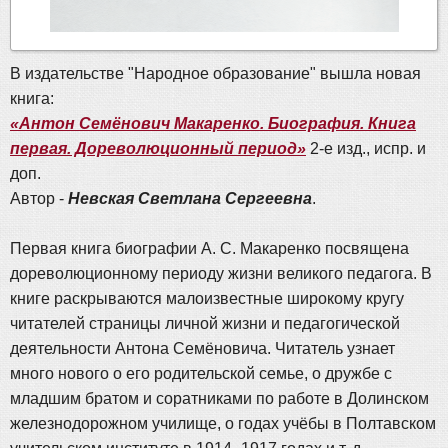
В издательстве "Народное образование" вышла новая
книга:
«Антон Семёнович Макаренко. Биография. Книга
первая. Дореволюционный период»
2-е изд., испр. и
доп.
Автор -
Невская Светлана Сергеевна
.
Первая книга биографии А. С. Макаренко посвящена
дореволюционному периоду жизни великого педагога. В
книге раскрываются малоизвестные широкому кругу
читателей страницы личной жизни и педагогической
деятельности Антона Семёновича. Читатель узнает
много нового о его родительской семье, о дружбе с
младшим братом и соратниками по работе в Долинском
железнодорожном училище, о годах учёбы в Полтавском