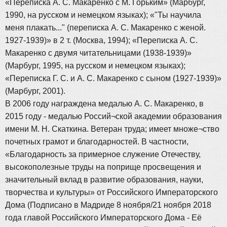
«Переписка А. С. Макаренко с М. Горьким» (Марбург,
1990, на русском и немецком языках); «"Ты научила
меня плакать..." (переписка А. С. Макаренко с женой.
1927-1939)» в 2 т. (Москва, 1994); «Переписка А. С.
Макаренко с двумя читательницами (1938-1939)»
(Марбург, 1995, на русском и немецком языках);
«Переписка Г. С. и А. С. Макаренко с сыном (1927-1939)»
(Марбург, 2001).
В 2006 году награждена медалью А. С. Макаренко, в
2015 году - медалью Россий¬ской академии образования
имени М. Н. Скаткина. Ветеран труда; имеет множе¬ство
почетных грамот и благодарностей. В частности,
«Благодарность за примерное служение Отечеству,
высокополезные труды на поприще просвещения и
значительный вклад в развитие образования, науки,
творчества и культуры» от Российского Императорского
Дома (Подписано в Мадриде 8 ноября/21 ноября 2018
года главой Российского Императорского Дома - Её