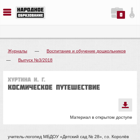
0
История. Обществознание. Методика преподавания. Учебные пособия
Русский язык. Литература. Филология. Лингвистика. Методика преподавания. Учебные пособия
Физика. Химия. Биология. Методика преподавания. Учебные пособия
Журналы
—
Воспитание и обучение дошкольников
—
Выпуск №3/2018
Хуртина И. Г.
Космическое путешествие
Материал в открытом доступе
учитель-логопед МБДОУ «Детский сад № 28», г.о. Королёв