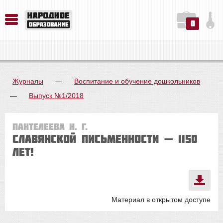
0
История. Обществознание. Методика преподавания. Учебные пособия
Русский язык. Литература. Филология. Лингвистика. Методика преподавания. Учебные пособия
Физика. Химия. Биология. Методика преподавания. Учебные пособия
Журналы
—
Воспитание и обучение дошкольников
—
Выпуск №1/2018
Пантелеева Н. Г.
Славянской письменности — 1150
лет!
Материал в открытом доступе