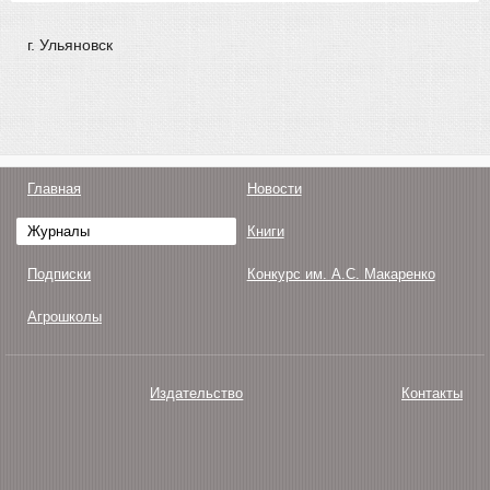
г. Ульяновск
Главная
Новости
Журналы
Книги
Подписки
Конкурс им. А.С. Макаренко
Агрошколы
Издательство
Контакты
О нас
Авторам
Поддержка
Публикации