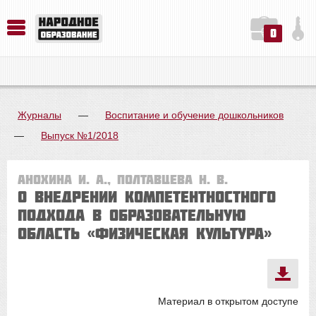
0
История. Обществознание. Методика преподавания. Учебные пособия
Русский язык. Литература. Филология. Лингвистика. Методика преподавания. Учебные пособия
Физика. Химия. Биология. Методика преподавания. Учебные пособия
Журналы
—
Воспитание и обучение дошкольников
—
Выпуск №1/2018
Анохина И. А., Полтавцева Н. В.
О внедрении компетентностного
подхода в образовательную
область «Физическая культура»
Материал в открытом доступе