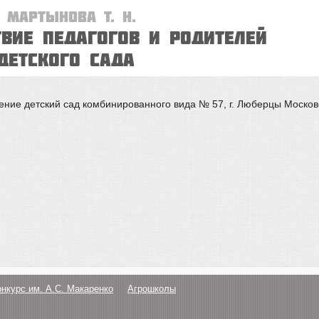
, Мартынова Т. Н.
вие педагогов и родителей
детского сада
ние детский сад комбинированного вида № 57, г. Люберцы Москов
онкурс им. А.С. Макаренко
Агрошколы