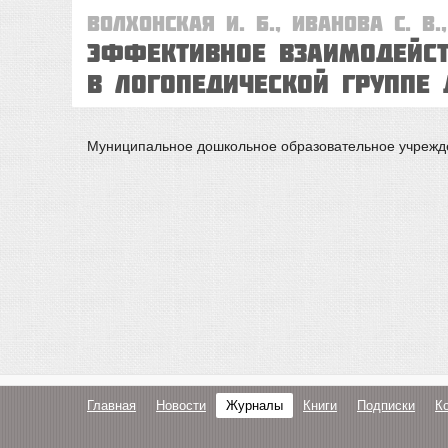
Волхонская И. Б., Иванова С. В.
Эффективное взаимодейст
в логопедической группе 
Муниципальное дошкольное образовательное учрежде
Главная
Новости
Журналы
Книги
Подписки
К