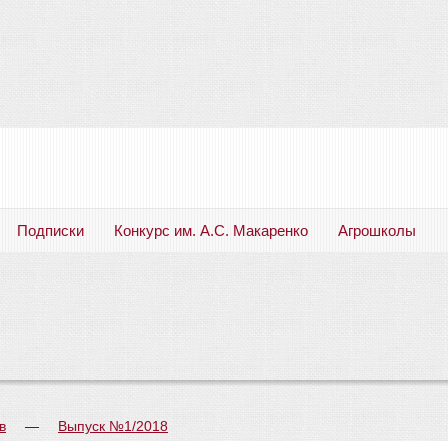
Подписки
Конкурс им. А.С. Макаренко
Агрошколы
Русский язык. Литература. Филология. Лингвистика. Методика преподавания. Учебные пособия
в
—
Выпуск №1/2018